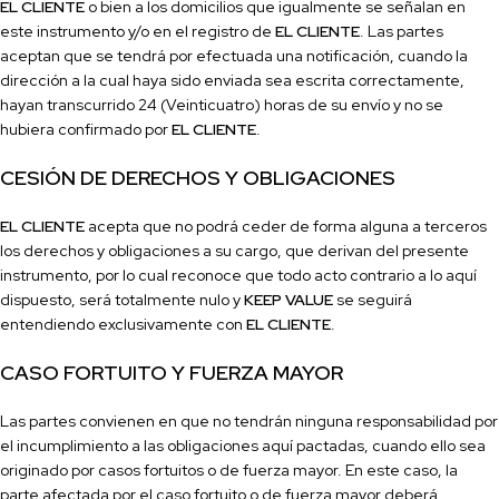
EL CLIENTE
o bien a los domicilios que igualmente se señalan en
este instrumento y/o en el registro de
EL CLIENTE
. Las partes
aceptan que se tendrá por efectuada una noti
ficación, cuando la
dirección a la cual haya sido enviada sea escrita correctamente,
hayan transcurrido 24 (Veinticuatro) horas de su envío y no se
hubiera confi
rmado por
EL CLIENTE
.
CESIÓN DE DERECHOS Y OBLIGACIONES
EL CLIENTE
acepta que no podrá ceder de forma alguna a terceros
los derechos y obligaciones a su cargo, que derivan del presente
instrumento, por lo cual reconoce que todo acto contrario a lo aquí
dispuesto, será totalmente nulo y
KEEP VALUE
se seguirá
entendiendo exclusivamente con
EL CLIENTE
.
CASO FORTUITO Y FUERZA MAYOR
Las partes convienen en que no tendrán ninguna responsabilidad por
el incumplimiento a las obligaciones aquí pactadas, cuando ello sea
originado por casos fortuitos o de fuerza mayor. En este caso, la
parte afectada por el caso fortuito o de fuerza mayor deberá