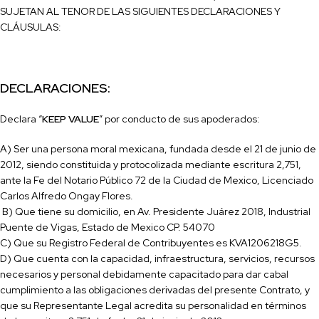
SUJETAN AL TENOR DE LAS SIGUIENTES DECLARACIONES Y
CLÁUSULAS:
DECLARACIONES:
Declara “
KEEP VALUE
” por conducto de sus apoderados:
A) Ser una persona moral mexicana, fundada desde el
21
de junio de
2012
, siendo
constituida y protocolizada
mediante escritura
2,751
,
ante la Fe del Notario Público
72
de la Ciudad de
Mexico
, Licenciado
Carlos Alfredo Ongay Flores
.
B) Que tiene su domicilio, en
Av.
Presidente
Juárez
2018, Industrial
Puente de Vigas, Estado de Mexico CP. 54070
C) Que su Registro Federal de Contribuyentes es
KVA1206218G5
.
D) Que cuenta con la capacidad, infraestructura, servicios, recursos
necesarios y personal debidamente capacitado para dar cabal
cumplimiento a las obligaciones derivadas del presente Contrato, y
que su Representante Legal acredita su personalidad en términos