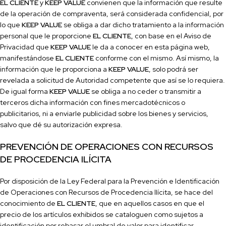
EL CLIENTE
y
KEEP VALUE
convienen que la información que resulte
de la operación de compraventa, será considerada confi
dencial, por
lo que
KEEP VALUE
se obliga a dar dicho tratamiento a la información
personal que le proporcione
EL CLIENTE
, con base en el Aviso de
Privacidad que
KEEP VALUE
le da a conocer en esta página web,
manifestándose
EL CLIENTE
conforme con el mismo. Así mismo, la
información que le proporciona a
KEEP VALUE
, solo podrá ser
revelada a solicitud de Autoridad competente que así se lo requiera.
De igual forma
KEEP VALUE
se obliga a no ceder o transmitir a
terceros dicha información con fi
nes mercadotécnicos o
publicitarios, ni a enviarle publicidad sobre los bienes y servicios,
salvo que dé su autorización expresa.
PREVENCIÓN DE OPERACIONES CON RECURSOS
DE PROCEDENCIA ILÍCITA
Por disposición de la Ley Federal para la Prevención e Identificación
de Operaciones con Recursos de Procedencia Ilícita, se hace del
conocimiento de
EL CLIENTE
, que en aquellos casos en que el
precio de los artículos exhibidos se cataloguen como sujetos a
identi
ficación por rebasar el umbral de valor para identi
ficar