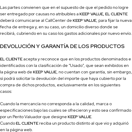
Las partes convienen que en el supuesto de que el pedido no logre
ser entregado por causas no atribuibles a
KEEP VALUE
, EL CLIENTE
deberá comunicarse al
Call
Center de
KEEP VALUE
, para fijar la nueva
fecha de entrega y, en su caso, un domicilio diverso donde se
recibirá, cubriendo en su caso los gastos adicionales por nuevo envío.
DEVOLUCIÓN Y GARANTÍA DE LOS PRODUCTOS
EL CLIENTE
acepta y reconoce que en los productos denominados e
identificados con la clasificación de “Usado”, que sean exhibidos en
la página web de
KEEP VALUE
, no cuentan con
garantía, sin embargo,
sí podrá solicitar la devolución del importe que haya cubierto por la
compra de dichos productos, exclusivamente en los siguientes
casos:
Cuando la mercancía no corresponda a la calidad, marca o
especifi
caciones bajo las cuales se ofrecieron y esto sea confi
rmado
por un Perito Valuador que designe
KEEP VALUE
.
Cuando
EL CLIENTE
reciba un producto distinto al que vio y adquirió
en la página web.