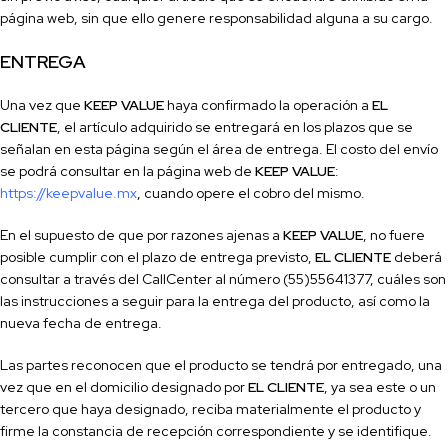
página web, sin que ello genere responsabilidad alguna a su cargo.
ENTREGA
Una vez que
KEEP VALUE
haya confi
rmado la operación a
EL
CLIENTE
, el artículo adquirido se entregará en los plazos que se
señalan en esta página según el área de entrega. El costo del envío
se podrá consultar en la página web de
KEEP VALUE
:
https://keepvalue.mx
, cuando opere el cobro del mismo.
En el supuesto de que por razones ajenas a
KEEP VALUE
, no fuere
posible cumplir con el plazo de entrega previsto,
EL CLIENTE
deberá
consultar a través del
Call
Center al número
(
55
)
55641377
, cuáles son
las instrucciones a seguir para la entrega del producto, así como la
nueva fecha de entrega.
Las partes reconocen que el producto se tendrá por entregado, una
vez
que
en el domicilio designado por
EL CLIENTE
, ya sea este o un
tercero que haya designado, reciba materialmente el producto y
firme la constancia de recepción correspondiente y se identifi
que.