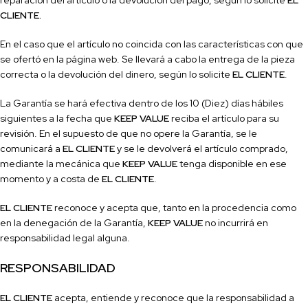
reparación del artículo o la devolución del pago, según lo solicite
EL
CLIENTE.
En el caso que el artículo no coincida con las características con que
se ofertó en la página web. Se llevará a cabo la entrega de la pieza
correcta o la devolución del dinero, según lo solicite
EL CLIENTE
.
La Garantía se hará efectiva dentro de los 10 (Diez) días hábiles
siguientes a la fecha que
KEEP VALUE
reciba el artículo para su
revisión. En el supuesto de que no opere la Garantía, se le
comunicará a
EL CLIENTE
y se le devolverá el artículo comprado,
mediante la mecánica que
KEEP VALUE
tenga disponible en ese
momento y a costa de
EL CLIENTE
.
EL CLIENTE
reconoce y acepta
que,
tanto en la procedencia como
en la denegación de la Garantía,
KEEP VALUE
no incurrirá en
responsabilidad legal alguna.
RESPONSABILIDAD
EL CLIENTE
acepta, entiende y reconoce que la responsabilidad a