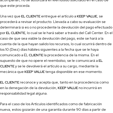
acompañan, no se autorizará el reembolso solicitado en el caso de
que este proceda.
Una vez que
EL CLIENTE
entregue el artículo a
KEEP VALUE
, se
procederá a revisar el producto. Llevada a cabo su evaluación se
determinará si es o no procedente la devolución del pago efectuado
por
EL CLIENTE
, lo cual se le hará saber a través del
Call
Center. En el
caso de que sea viable la devolución del pago, este se hará a la
cuenta de la que hayan salido los recursos, lo cual ocurrirá dentro de
los 10 (Diez) días hábiles siguientes a la fecha que se le haya
comunicado a EL
CLIENTE
la procedencia de la misma. En el
supuesto de que no opere el reembolso, se le comunicará a
EL
CLIENTE
y se le devolverá el artículo a su cargo, mediante la
mecánica que
KEEP VALUE
tenga disponible en ese momento.
EL CLIENTE
reconoce y acepta
que,
tanto en la procedencia como
en la denegación de la devolución,
KEEP VALUE
no incurrirá en
responsabilidad legal alguna.
Para el caso de los Artículos identifi
cados como de fabricación
nueva, estos gozarán de una garantía durante 90 días a partir de