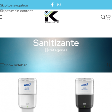
Skip to navigation
Skip to main content
Sanitizante
Categories
Inicio
/
Cuidado de la piel
/
Sanitizante
Mostrando los 5 resultados
Show sidebar