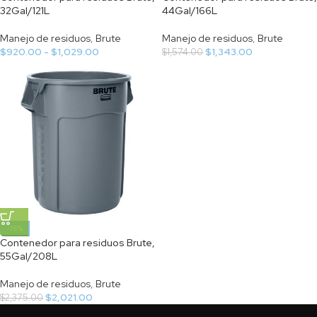
32Gal/121L
44Gal/166L
Manejo de residuos
,
Brute
Manejo de residuos
,
Brute
$
920.00
-
$
1,029.00
$
1,343.00
$
1,574.00
-15%
Contenedor para residuos Brute,
55Gal/208L
Manejo de residuos
,
Brute
$
2,021.00
$
2,375.00