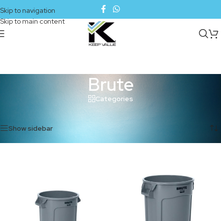
Skip to navigation
Skip to main content
Brute
Categories
Inicio
/
Manejo de residuos
/
Brute
Mostrando los 5 resultados
Show sidebar