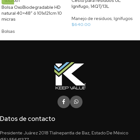
Cesto para residuos UL
SOLD OUT
Ignifugo, 14QT/13L
Bolsa OxoBiodegradable HD
natural 40×48″ ó 101x121cm 10
Manejo de residuos
,
Ignífugos
micras
$
640.00
Bolsas
Datos de contacto
Presidente Juárez 2018 Tlalnepantla de Baz, Estado De México
(55) 55641377