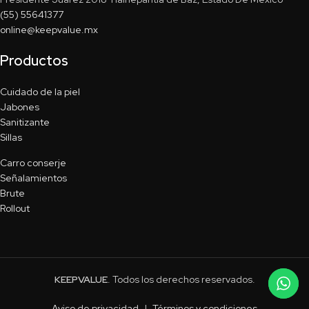
(55) 55641377
online@keepvalue.mx
Productos
Cuidado de la piel
Jabones
Sanitizante
Sillas
Carro conserje
Señalamientos
Brute
Rollout
KEEPVALUE
. Todos los derechos reservados.
Aviso de privacidad
|
Términos y condiciones