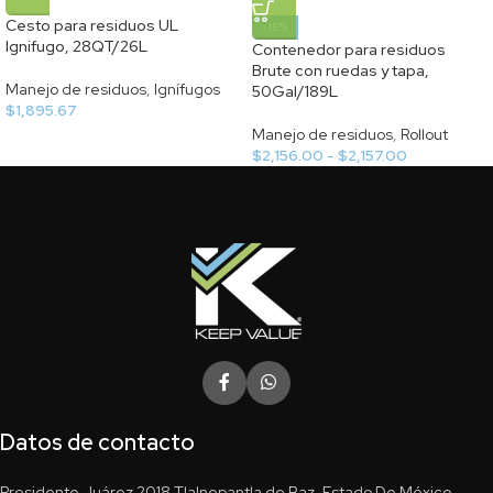
Cesto para residuos UL
-15%
Ignifugo, 28QT/26L
Contenedor para residuos
Brute con ruedas y tapa,
Manejo de residuos
,
Ignífugos
50Gal/189L
$
1,895.67
Manejo de residuos
,
Rollout
$
2,156.00
-
$
2,157.00
Datos de contacto
Presidente Juárez 2018 Tlalnepantla de Baz, Estado De México