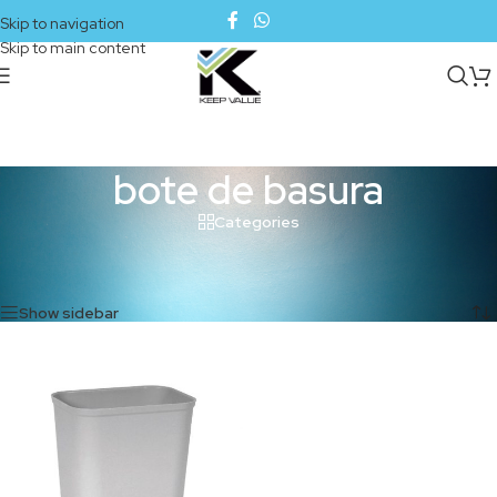
Skip to navigation
Skip to main content
bote de basura
Categories
Inicio
/
Productos etiquetados “bote de basura”
Mostrando el único resultado
Show sidebar