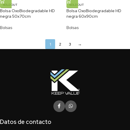
SOLD OUT
SOLD OUT
Bolsa OxoBiodegradable HD
Bolsa OxoBiodegradable HD
negra 50x70cm
negra 60x90cm
Bolsas
Bolsas
1
2
3
→
Datos de contacto