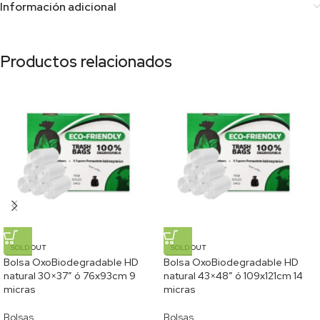
Información adicional
Productos relacionados
SOLD OUT
SOLD OUT
Bolsa OxoBiodegradable HD
Bolsa OxoBiodegradable HD
natural 30×37″ ó 76x93cm 9
natural 43×48″ ó 109x121cm 14
micras
micras
Bolsas
Bolsas