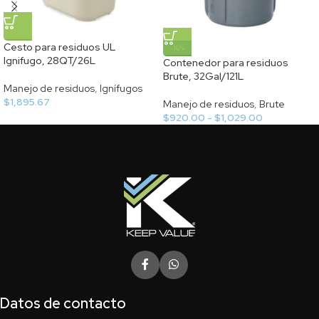
Cesto para residuos UL
-16%
Ignifugo, 28QT/26L
Contenedor para residuos
Brute, 32Gal/121L
Manejo de residuos
,
Ignífugos
$
1,895.67
Manejo de residuos
,
Brute
$
920.00
-
$
1,029.00
Datos de contacto