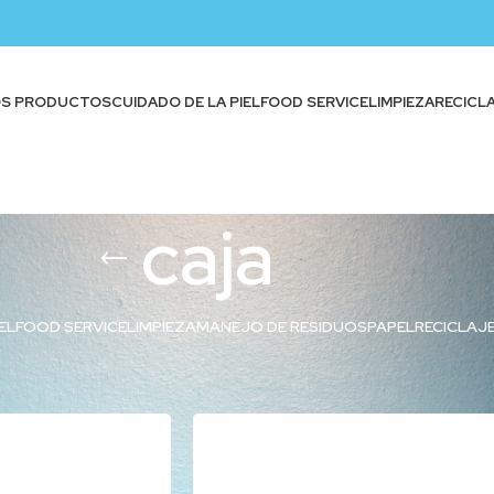
OS PRODUCTOS
CUIDADO DE LA PIEL
FOOD SERVICE
LIMPIEZA
RECICL
caja
EL
FOOD SERVICE
LIMPIEZA
MANEJO DE RESIDUOS
PAPEL
RECICLAJ
quetados “caja”
Show
9
12