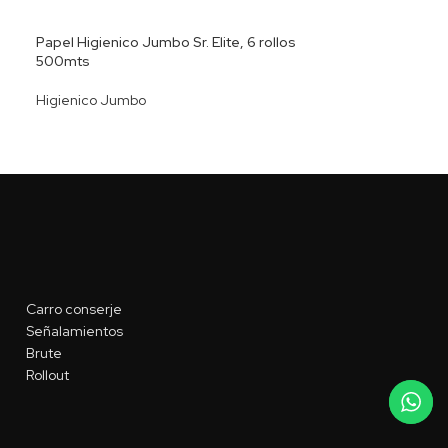
Papel Higienico Jumbo Sr. Elite, 6 rollos
500mts
Higienico Jumbo
Carro conserje
Señalamientos
Brute
Rollout