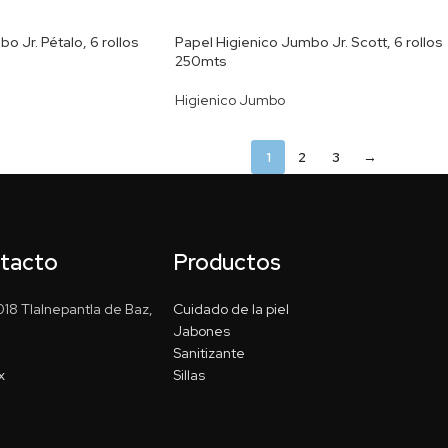
o Jr. Pétalo, 6 rollos
Papel Higienico Jumbo Jr. Scott, 6 rollos
250mts
Higienico Jumbo
1
2
3
→
ntacto
Productos
18 Tlalnepantla de Baz,
Cuidado de la piel
Jabones
Sanitizante
x
Sillas