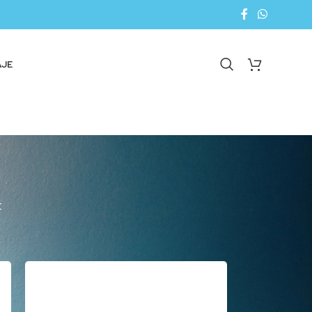
AJE
E
18
24