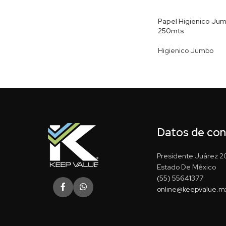
Papel Higienico Jumb
250mts
Higienico Jumbo
Datos de co
Presidente Juárez 20
Estado De México
(55) 55641377
online@keepvalue.m