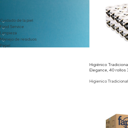
CATEGORÍAS DEL PRODUCTO
Cuidado de la piel
Food Service
Limpieza
Manejo de residuos
Papel
Higiénico Tradiciona
Elegance, 40 rollos
Higienico Tradicional