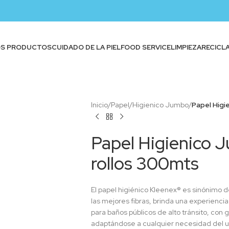
OS PRODUCTOS
CUIDADO DE LA PIEL
FOOD SERVICE
LIMPIEZA
RECICL
Inicio
/
Papel
/
Higienico Jumbo
/
Papel Higi
Papel Higienico J
rollos 300mts
El papel higiénico Kleenex® es sinónimo d
las mejores fibras, brinda una experiencia
para baños públicos de alto tránsito, con 
adaptándose a cualquier necesidad del u