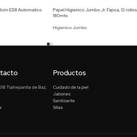
abón ES8 Automatico
Papel Higienico Jumbo Jr. Fapsa, 12 rollos
180mts
Higienico Jumbo
ntacto
Productos
18 Tlalnepantla de Baz,
Cuidado de la piel
Jabones
Sanitizante
x
Sillas