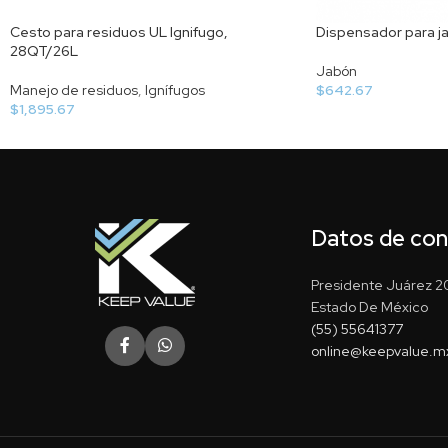
Cesto para residuos UL Ignifugo,
Dispensador para j
28QT/26L
Jabón
Manejo de residuos
,
Ignífugos
$
642.67
$
1,895.67
Datos de co
Presidente Juárez 20
Estado De México
(55) 55641377
online@keepvalue.m