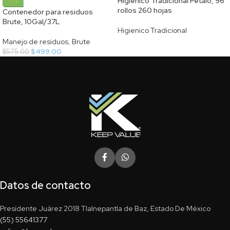
Higiénico Tradicional Petalo, 96
-13%
rollos 260 hojas
Contenedor para residuos
Brute, 10Gal/37L
Higienico Tradicional
Manejo de residuos
,
Brute
$
499.00
$
575.00
Datos de contacto
Presidente Juárez 2018 Tlalnepantla de Baz, Estado De México
(55) 55641377