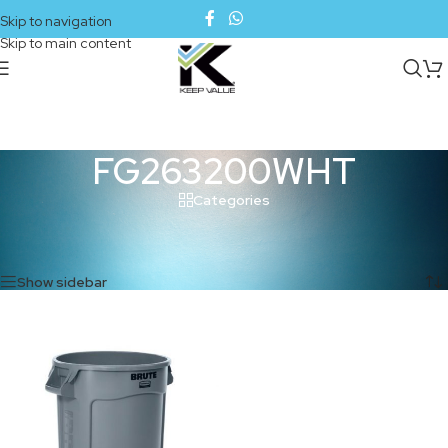
Skip to navigation
Skip to main content
FG263200WHT
Categories
Inicio
/
Productos etiquetados “FG263200WHT”
Mostrando el único resultado
Show sidebar