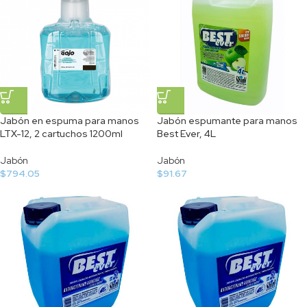
Jabón en espuma para manos
Jabón espumante para manos
LTX-12, 2 cartuchos 1200ml
Best Ever, 4L
Jabón
Jabón
$
794.05
$
91.67