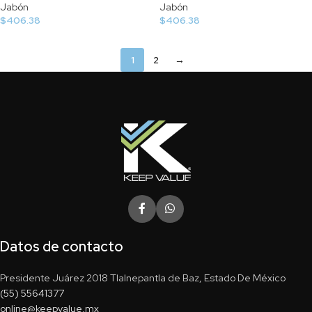
Jabón
Jabón
$
406.38
$
406.38
1
2
→
Datos de contacto
Presidente Juárez 2018 Tlalnepantla de Baz, Estado De México
(55) 55641377
online@keepvalue.mx