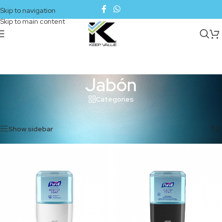
Skip to navigation
Skip to main content
Jabón
Categories
Inicio
/
Cuidado de la piel
/
Jabón
Mostrando 1–12 de 19 resultados
Show sidebar