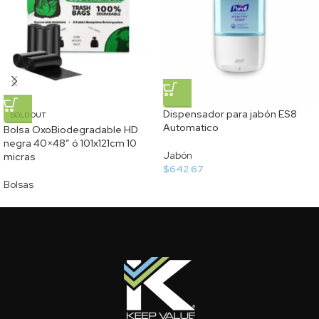
Dispensador para jabón ES8
SOLD OUT
Automatico
Bolsa OxoBiodegradable HD
negra 40×48″ ó 101x121cm 10
Jabón
micras
$
642.67
Bolsas