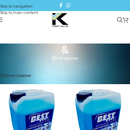
Skip to navigation
Skip to main content
&
Categories
Inicio
/
Productos etiquetados “&”
Mostrando los 2 resultados
Show sidebar