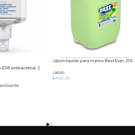
Jabón liquido para manos Best Ever, 20L
S8 antibacterial, 2
Jabón
$
406.38
anitizante