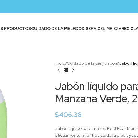
OS PRODUCTOS
CUIDADO DE LA PIEL
FOOD SERVICE
LIMPIEZA
RECICL
Inicio
/
Cuidado de la piel
/
Jabón
/
Jabón lí
Jabón líquido pa
Manzana Verde, 
$
406.38
Jabón líquido para manos Best Ever Manz
eficazmente mientras
cuida la piel, ay