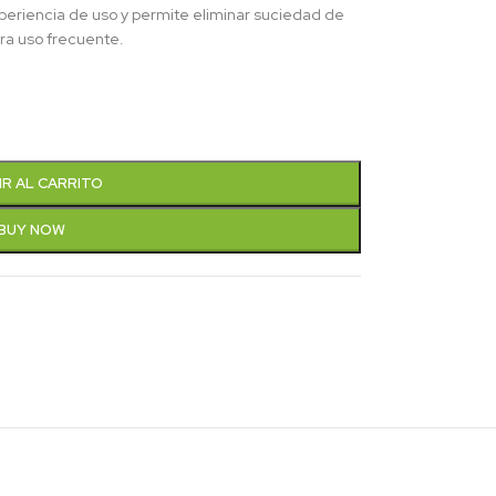
eriencia de uso y permite eliminar suciedad de
para uso frecuente.
IR AL CARRITO
BUY NOW