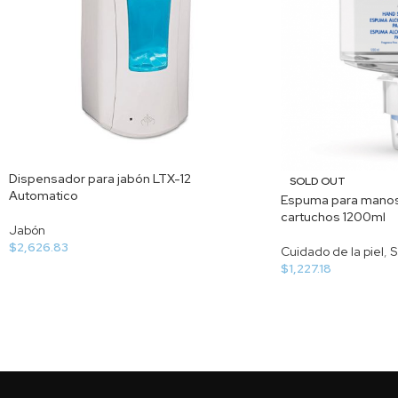
Dispensador para jabón LTX-12
SOLD OUT
Automatico
Espuma para manos E
cartuchos 1200ml
Jabón
$
2,626.83
Cuidado de la piel
,
S
$
1,227.18