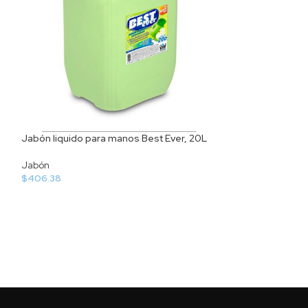
Jabón liquido para manos Best Ever, 20L
Jabón liquido pa
Jabón
Jabón
$
406.38
$
91.67