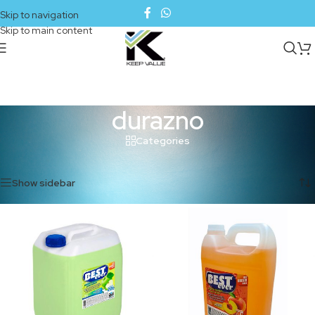
Skip to navigation
Skip to main content
durazno
Categories
Inicio
/
Productos etiquetados “durazno”
Mostrando los 3 resultados
Show sidebar