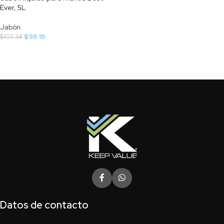
Ever, 5L
Jabón
$
98.18
$
103.34
Datos de contacto