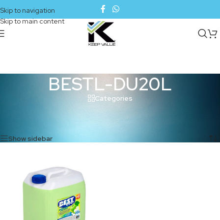
Skip to navigation
Skip to main content
BESTL-DU20L
Categories
Inicio
/
Productos etiquetados “BESTL-DU20L”
Mostrando el único resultado
Show sidebar