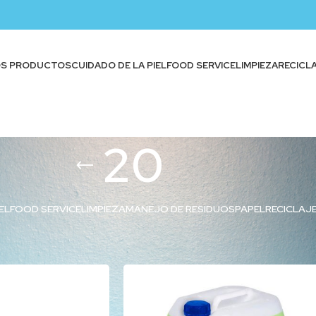
OS PRODUCTOS
CUIDADO DE LA PIEL
FOOD SERVICE
LIMPIEZA
RECICL
20
EL
FOOD SERVICE
LIMPIEZA
MANEJO DE RESIDUOS
PAPEL
RECICLAJ
iquetados “20”
Show
9
12