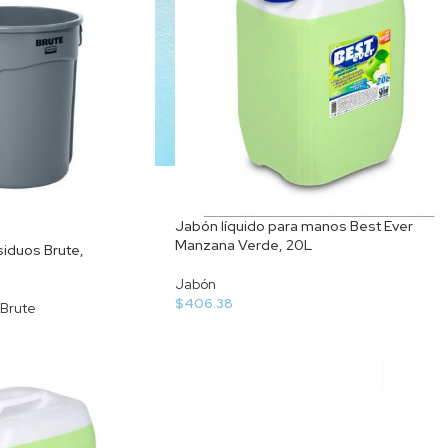
Jabón líquido para manos Best Ever
Manzana Verde, 20L
iduos Brute,
Jabón
$
406.38
Brute