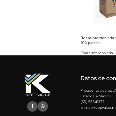
Toalla Interdoblada
100 piezas
Toalla Interdoblada
Datos de co
Presidente Juárez 20
Estado De México
(55) 55641377
online@keepvalue.m