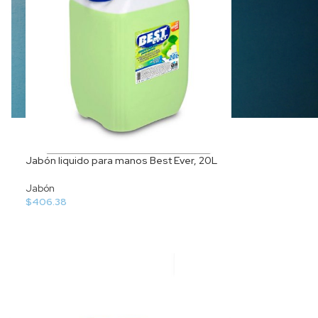
Jabón liquido para manos Best Ever, 20L
Jabón
$
406.38