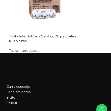
Toalla Interdoblada Sanitas, 20 paquetes
100 piezas
Toalla Interdoblada
Carro conserje
Señalamientos
Brute
Rollout