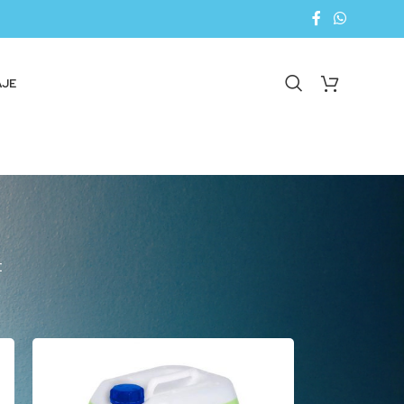
AJE
E
18
24