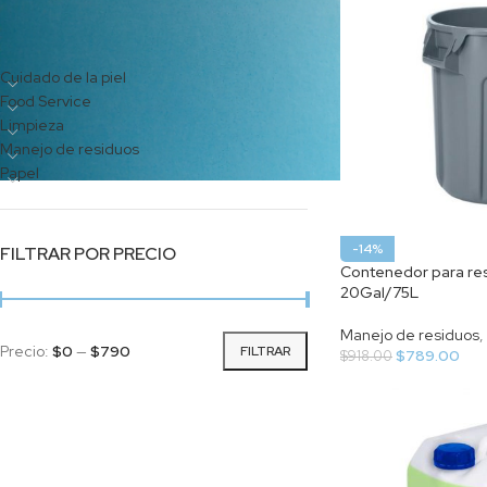
CATEGORÍAS DEL PRODUCTO
Cuidado de la piel
Food Service
Limpieza
Manejo de residuos
Papel
-14%
FILTRAR POR PRECIO
Contenedor para res
20Gal/75L
Manejo de residuos
,
Precio:
$0
—
$790
FILTRAR
$
789.00
$
918.00