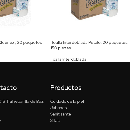
 Kleenex , 20 paquetes
Toalla Interdoblada Petalo, 20 paquetes
150 piezas
Toalla Interdoblada
ntacto
Productos
18 Tlalnepantla de Baz,
Cuidado de la piel
Jabones
Sanitizante
x
Sillas