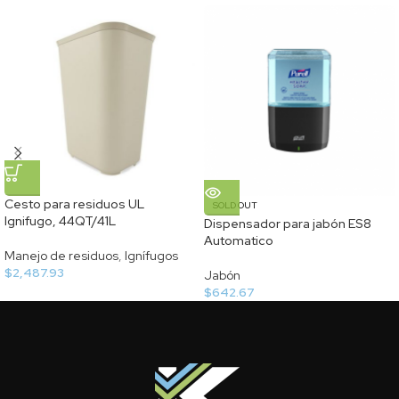
Cesto para residuos UL
SOLD OUT
Ignifugo, 44QT/41L
Dispensador para jabón ES8
Automatico
Manejo de residuos
,
Ignífugos
$
2,487.93
Jabón
$
642.67