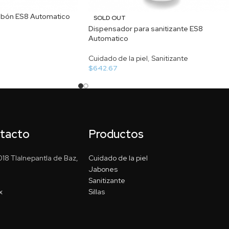
abón ES8 Automatico
SOLD OUT
Dispensador para sanitizante ES8
Automatico
Cuidado de la piel
,
Sanitizante
$
642.67
ntacto
Productos
18 Tlalnepantla de Baz,
Cuidado de la piel
Jabones
Sanitizante
x
Sillas