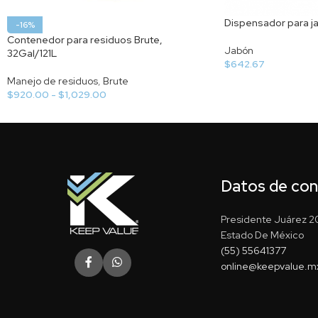
Dispensador para j
-16%
Contenedor para residuos Brute,
Jabón
32Gal/121L
$
642.67
Manejo de residuos
,
Brute
$
920.00
-
$
1,029.00
Datos de co
Presidente Juárez 20
Estado De México
(55) 55641377
online@keepvalue.m