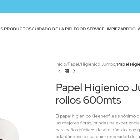
OS PRODUCTOS
CUIDADO DE LA PIEL
FOOD SERVICE
LIMPIEZA
RECICL
Inicio
/
Papel
/
Higienico Jumbo
/
Papel Higi
Papel Higienico J
rollos 600mts
El papel higiénico Kleenex® es sinónimo d
las mejores fibras, brinda una experiencia
para baños públicos de alto tránsito, con 
adaptándose a cualquier necesidad del u