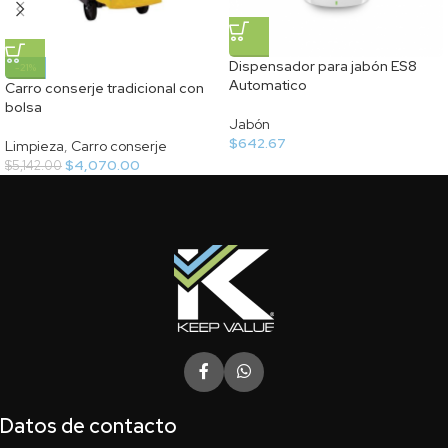
Dispensador para jabón ES8
-21%
Automatico
Carro conserje tradicional con
bolsa
Jabón
$
642.67
Limpieza
,
Carro conserje
$
4,070.00
$
5,142.00
Datos de contacto