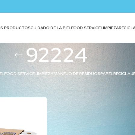
OS PRODUCTOS
CUIDADO DE LA PIEL
FOOD SERVICE
LIMPIEZA
RECICL
92224
EL
FOOD SERVICE
LIMPIEZA
MANEJO DE RESIDUOS
PAPEL
RECICLAJ
iquetados “92224”
Show
9
12