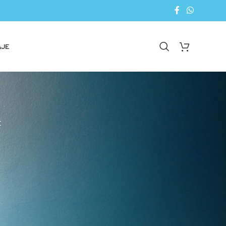
AJE
E
18
24