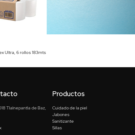
ex Ultra, 6 rollos 183mts
ntacto
Productos
18 Tlalnepantla de Baz,
Cuidado de la piel
Jabones
Sanitizante
x
Sillas