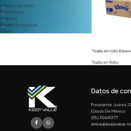
Cuidado de la piel
Food Service
Limpieza
Manejo de residuos
Papel
Toalla en rollo Kleen
Toalla en Rollo
Datos de co
Presidente Juárez 20
Estado De México
(55) 55641377
online@keepvalue.m