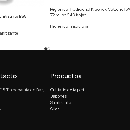
Higiénico Tradicional Kleenex Cottonelle®
72 rollos 540 hojas
anitizante ES8
Higienico Tradicional
anitizante
ntacto
Productos
18 Tlalnepantla de Baz,
Cuidado de la piel
Jabones
Sanitizante
x
Sillas