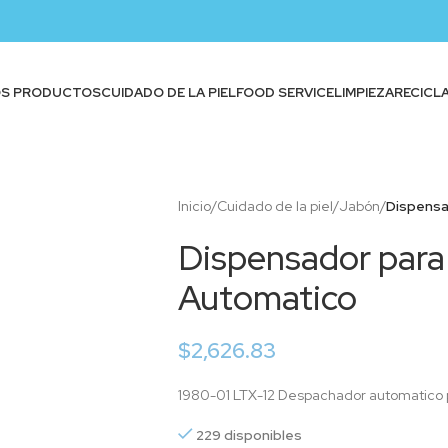
OS PRODUCTOS
CUIDADO DE LA PIEL
FOOD SERVICE
LIMPIEZA
RECICL
Inicio
/
Cuidado de la piel
/
Jabón
/
Dispensa
Dispensador para
Automatico
$
2,626.83
1980-01 LTX-12 Despachador automatico 
229 disponibles