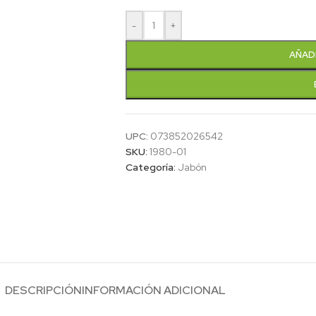
-
+
AÑAD
UPC:
073852026542
SKU:
1980-01
Categoría:
Jabón
DESCRIPCIÓN
INFORMACIÓN ADICIONAL