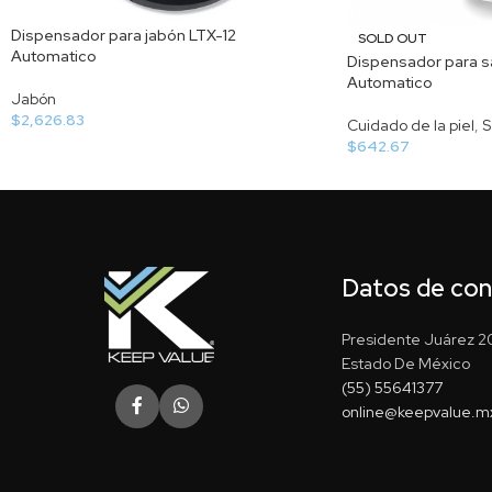
Dispensador para jabón LTX-12
SOLD OUT
Automatico
Dispensador para s
Automatico
Jabón
$
2,626.83
Cuidado de la piel
,
S
$
642.67
Datos de co
Presidente Juárez 20
Estado De México
(55) 55641377
online@keepvalue.m