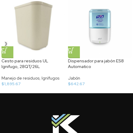
Cesto para residuos UL
Dispensador para jabón ES8
Ignifugo, 28QT/26L
Automatico
Manejo de residuos
,
Ignífugos
Jabón
$
1,895.67
$
642.67