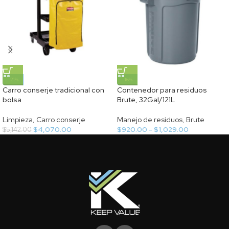
-21%
-16%
Carro conserje tradicional con
Contenedor para residuos
bolsa
Brute, 32Gal/121L
Limpieza
,
Carro conserje
Manejo de residuos
,
Brute
$
4,070.00
$
920.00
-
$
1,029.00
$
5,142.00