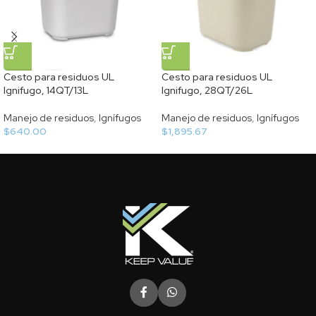
Cesto para residuos UL
Cesto para residuos UL
Ignifugo, 14QT/13L
Ignifugo, 28QT/26L
Manejo de residuos
,
Ignífugos
Manejo de residuos
,
Ignífugos
$
640.00
$
1,895.67