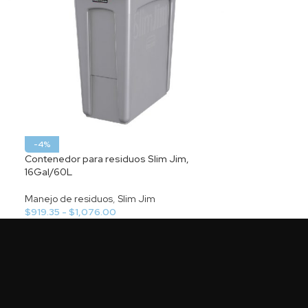
-4%
Contenedor para residuos Slim Jim,
16Gal/60L
Manejo de residuos
,
Slim Jim
$
919.35
-
$
1,076.00