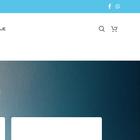
AJE
E
18
24