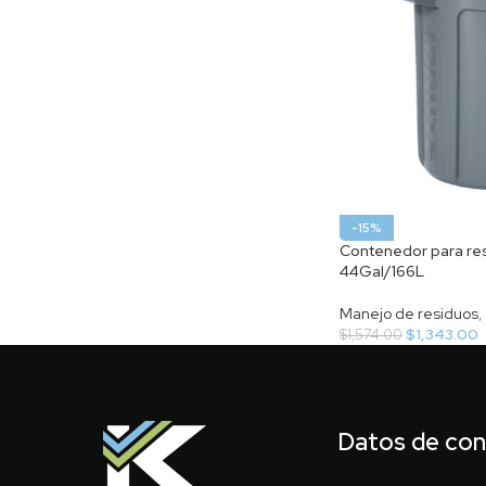
-15%
Contenedor para res
44Gal/166L
Manejo de residuos
,
$
1,343.00
$
1,574.00
Datos de co