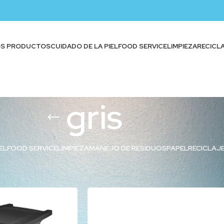
OS PRODUCTOS
CUIDADO DE LA PIEL
FOOD SERVICE
LIMPIEZA
RECICL
gris
EL
FOOD SERVICE
LIMPIEZA
MANEJO DE RESIDUOS
PAPEL
RECICLAJ
quetados “gris”
Show
9
12