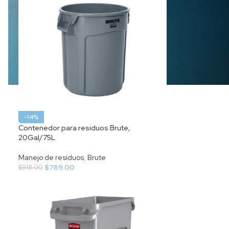
-14%
Contenedor para residuos Brute,
20Gal/75L
Manejo de residuos
,
Brute
$
789.00
$
918.00