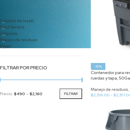
CATEGORÍAS DEL PRODUCTO
Cuidado de la piel
Food Service
Limpieza
Manejo de residuos
Papel
-15%
FILTRAR POR PRECIO
Contenedor para re
ruedas y tapa, 50Ga
Manejo de residuos
,
Precio:
$490
—
$2,160
FILTRAR
$
2,156.00
-
$
2,157.0