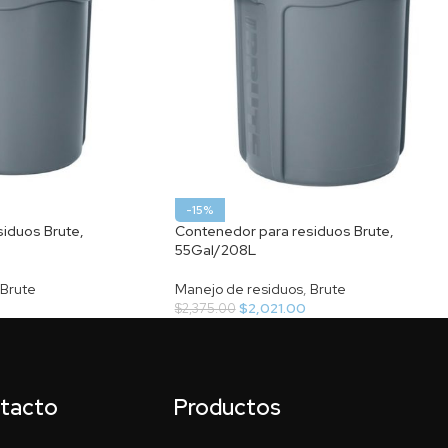
-15%
iduos Brute,
Contenedor para residuos Brute,
55Gal/208L
Brute
Manejo de residuos
,
Brute
$
2,021.00
$
2,375.00
ntacto
Productos