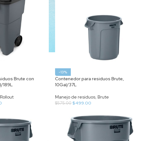
-13%
siduos Brute con
Contenedor para residuos Brute,
l/189L
10Gal/37L
Rollout
Manejo de residuos
,
Brute
0
$
499.00
$
575.00