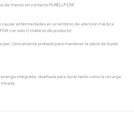
te de manos sin contacto PURELL® ES8
 causar enfermedades en un entorno de atención médica.
DA con solo 1,1 mililitros de producto¹
 piel, clínicamente probado para mantener la salud de la piel
 energía integrada, diseñada para durar tanto como la recarga
a mirada