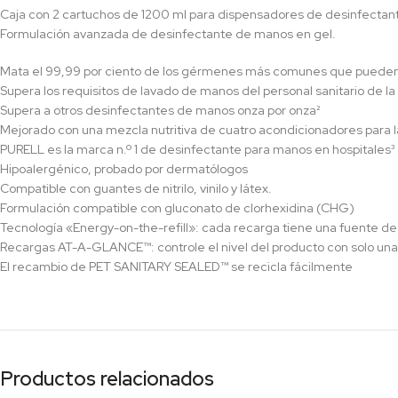
Caja con 2 cartuchos de 1200 ml para dispensadores de desinfectan
Formulación avanzada de desinfectante de manos en gel.
Mata el 99,99 por ciento de los gérmenes más comunes que pueden
Supera los requisitos de lavado de manos del personal sanitario de la F
Supera a otros desinfectantes de manos onza por onza²
Mejorado con una mezcla nutritiva de cuatro acondicionadores para la
PURELL es la marca n.º 1 de desinfectante para manos en hospitales³
Hipoalergénico, probado por dermatólogos
Compatible con guantes de nitrilo, vinilo y látex.
Formulación compatible con gluconato de clorhexidina (CHG)
Tecnología «Energy-on-the-refill»: cada recarga tiene una fuente de
Recargas AT-A-GLANCE™: controle el nivel del producto con solo un
El recambio de PET SANITARY SEALED™ se recicla fácilmente
Productos relacionados