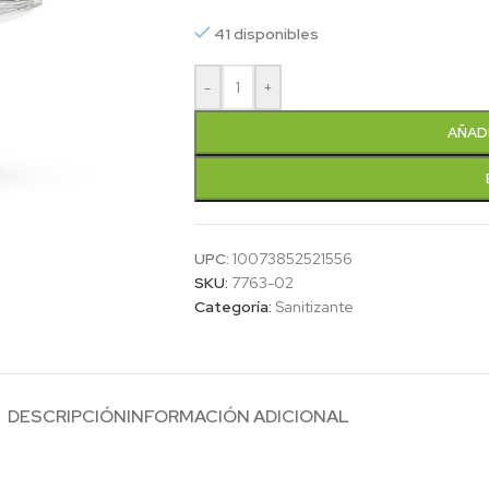
41 disponibles
-
+
AÑAD
UPC:
10073852521556
SKU:
7763-02
Categoría:
Sanitizante
DESCRIPCIÓN
INFORMACIÓN ADICIONAL