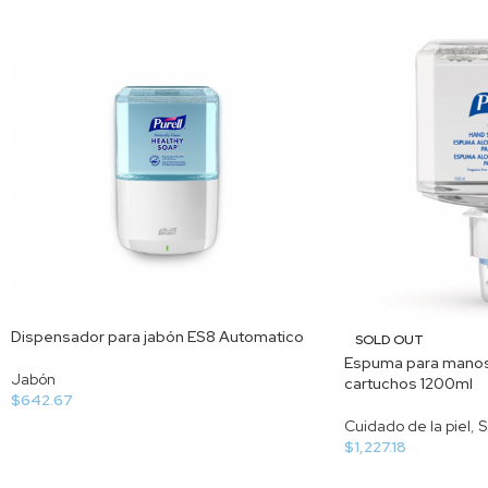
Dispensador para jabón ES8 Automatico
SOLD OUT
Espuma para manos E
Jabón
cartuchos 1200ml
$
642.67
Cuidado de la piel
,
S
$
1,227.18