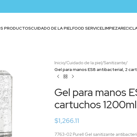
OS PRODUCTOS
CUIDADO DE LA PIEL
FOOD SERVICE
LIMPIEZA
RECICL
Inicio
/
Cuidado de la piel
/
Sanitizante
/
Gel para manos ES8 antibacterial, 2 ca
Gel para manos ES
cartuchos 1200ml
$
1,266.11
7763-02 Purell Gel sanitizante antibacte