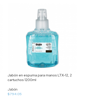
Jabón en espuma para manos LTX-12, 2
Jabón espumante
cartuchos 1200ml
4L
Jabón
Jabón
$
794.05
$
91.67