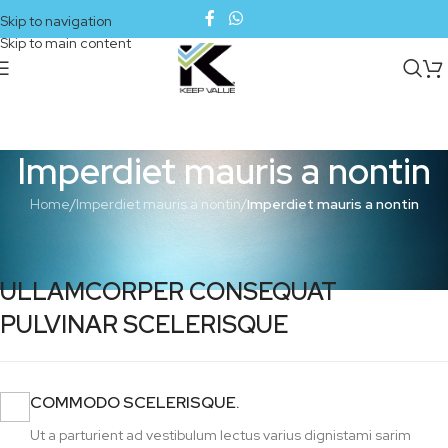
Skip to navigation
Skip to main content
Imperdiet mauris a nontin
Home
/
Imperdiet mauris a nontin
/
Imperdiet mauris a nontin
ULLAMCORPER CONSEQUAT
PULVINAR SCELERISQUE
COMMODO SCELERISQUE.
Ut a parturient ad vestibulum lectus varius dignistami sarim