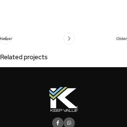
Newer
Older
Related projects
Potenti parturient parturie
Accessories