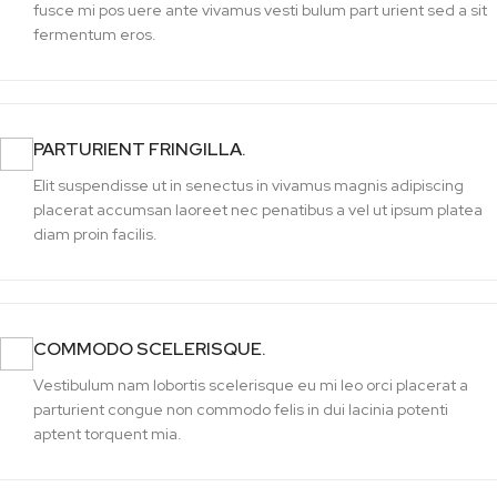
fusce mi pos uere ante vivamus vesti bulum part urient sed a sit
fermentum eros.
PARTURIENT FRINGILLA.
Elit suspendisse ut in senectus in vivamus magnis adipiscing
placerat accumsan laoreet nec penatibus a vel ut ipsum platea
diam proin facilis.
COMMODO SCELERISQUE.
Vestibulum nam lobortis scelerisque eu mi leo orci placerat a
parturient congue non commodo felis in dui lacinia potenti
aptent torquent mia.