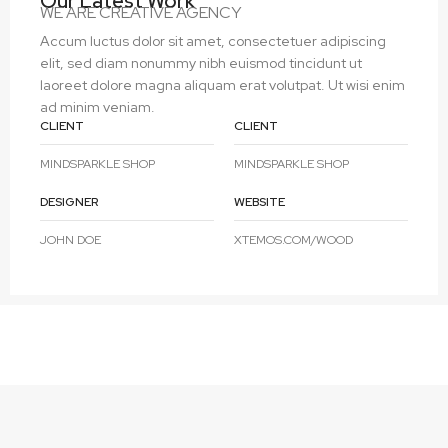
Our Latest Work
WE ARE CREATIVE AGENCY
Accum luctus dolor sit amet, consectetuer adipiscing
elit, sed diam nonummy nibh euismod tincidunt ut
laoreet dolore magna aliquam erat volutpat. Ut wisi enim
ad minim veniam.
CLIENT
CLIENT
MINDSPARKLE SHOP
MINDSPARKLE SHOP
DESIGNER
WEBSITE
JOHN DOE
XTEMOS.COM/WOOD