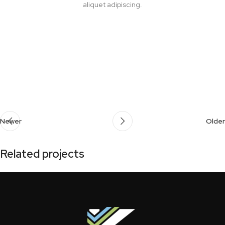
aliquet adipiscing.
Newer
Older
Related projects
Suspendisse quam at vestibulum
Kitchen