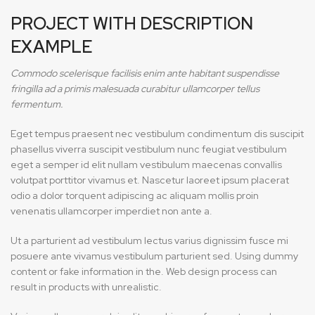
PROJECT WITH DESCRIPTION
EXAMPLE
Commodo scelerisque facilisis enim ante habitant suspendisse
fringilla ad a primis malesuada curabitur ullamcorper tellus
fermentum.
Eget tempus praesent nec vestibulum condimentum dis suscipit
phasellus viverra suscipit vestibulum nunc feugiat vestibulum
eget a semper id elit nullam vestibulum maecenas convallis
volutpat porttitor vivamus et. Nascetur laoreet ipsum placerat
odio a dolor torquent adipiscing ac aliquam mollis proin
venenatis ullamcorper imperdiet non ante a.
Ut a parturient ad vestibulum lectus varius dignissim fusce mi
posuere ante vivamus vestibulum parturient sed. Using dummy
content or fake information in the. Web design process can
result in products with unrealistic.