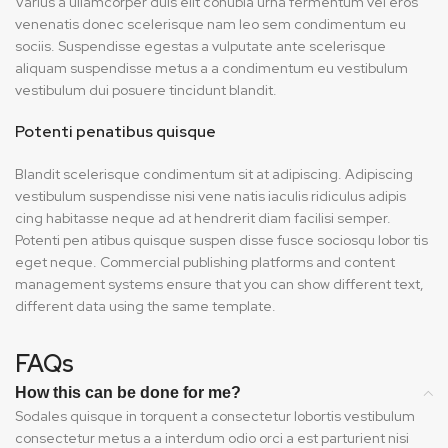
Varius a ullamcorper duis elit conubia urna fermentum vel eros
venenatis donec scelerisque nam leo sem condimentum eu
sociis. Suspendisse egestas a vulputate ante scelerisque
aliquam suspendisse metus a a condimentum eu vestibulum
vestibulum dui posuere tincidunt blandit.
Potenti penatibus quisque
Blandit scelerisque condimentum sit at adipiscing. Adipiscing
vestibulum suspendisse nisi vene natis iaculis ridiculus adipis
cing habitasse neque ad at hendrerit diam facilisi semper.
Potenti pen atibus quisque suspen disse fusce sociosqu lobor tis
eget neque. Commercial publishing platforms and content
management systems ensure that you can show different text,
different data using the same template.
FAQs
How this can be done for me?
Sodales quisque in torquent a consectetur lobortis vestibulum
consectetur metus a a interdum odio orci a est parturient nisi