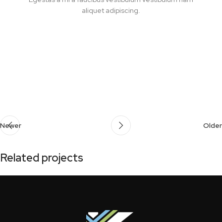
aliquet adipiscing.
Newer
Older
Related projects
A lacus bibendum pulvinar
Furniture