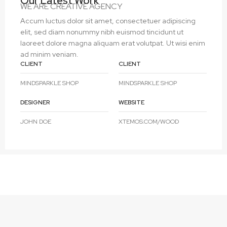
Our Latest Work
WE ARE CREATIVE AGENCY
Accum luctus dolor sit amet, consectetuer adipiscing
elit, sed diam nonummy nibh euismod tincidunt ut
laoreet dolore magna aliquam erat volutpat. Ut wisi enim
ad minim veniam.
CLIENT
CLIENT
MINDSPARKLE SHOP
MINDSPARKLE SHOP
DESIGNER
WEBSITE
JOHN DOE
XTEMOS.COM/WOOD