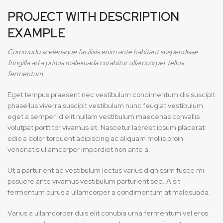
PROJECT WITH DESCRIPTION
EXAMPLE
Commodo scelerisque facilisis enim ante habitant suspendisse
fringilla ad a primis malesuada curabitur ullamcorper tellus
fermentum.
Eget tempus praesent nec vestibulum condimentum dis suscipit
phasellus viverra suscipit vestibulum nunc feugiat vestibulum
eget a semper id elit nullam vestibulum maecenas convallis
volutpat porttitor vivamus et. Nascetur laoreet ipsum placerat
odio a dolor torquent adipiscing ac aliquam mollis proin
venenatis ullamcorper imperdiet non ante a.
Ut a parturient ad vestibulum lectus varius dignissim fusce mi
posuere ante vivamus vestibulum parturient sed. A sit
fermentum purus a ullamcorper a condimentum at malesuada.
Varius a ullamcorper duis elit conubia urna fermentum vel eros