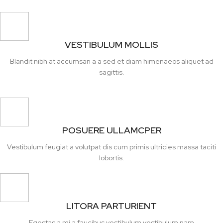
VESTIBULUM MOLLIS
Blandit nibh at accumsan a a sed et diam himenaeos aliquet ad
sagittis.
POSUERE ULLAMCPER
Vestibulum feugiat a volutpat dis cum primis ultricies massa taciti
lobortis.
LITORA PARTURIENT
Egestas a mi a faucibus vestibulum vestibulum nam