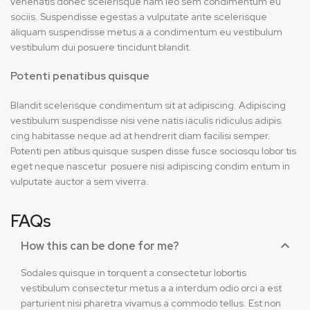
venenatis donec scelerisque nam leo sem condimentum eu
sociis. Suspendisse egestas a vulputate ante scelerisque
aliquam suspendisse metus a a condimentum eu vestibulum
vestibulum dui posuere tincidunt blandit.
Potenti penatibus quisque
Blandit scelerisque condimentum sit at adipiscing. Adipiscing
vestibulum suspendisse nisi vene natis iaculis ridiculus adipis
cing habitasse neque ad at hendrerit diam facilisi semper.
Potenti pen atibus quisque suspen disse fusce sociosqu lobor tis
eget neque nascetur posuere nisi adipiscing condim entum in
vulputate auctor a sem viverra.
FAQs
How this can be done for me?
Sodales quisque in torquent a consectetur lobortis
vestibulum consectetur metus a a interdum odio orci a est
parturient nisi pharetra vivamus a commodo tellus. Est non