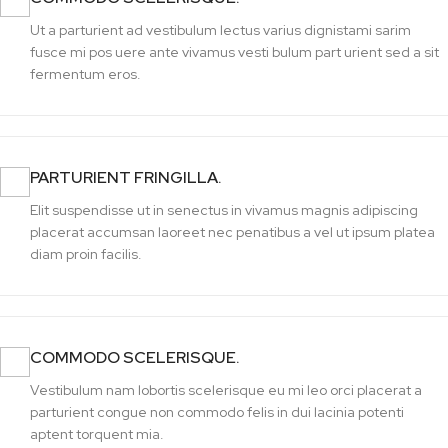
Ut a parturient ad vestibulum lectus varius dignistami sarim
fusce mi pos uere ante vivamus vesti bulum part urient sed a sit
fermentum eros.
PARTURIENT FRINGILLA.
Elit suspendisse ut in senectus in vivamus magnis adipiscing
placerat accumsan laoreet nec penatibus a vel ut ipsum platea
diam proin facilis.
COMMODO SCELERISQUE.
Vestibulum nam lobortis scelerisque eu mi leo orci placerat a
parturient congue non commodo felis in dui lacinia potenti
aptent torquent mia.