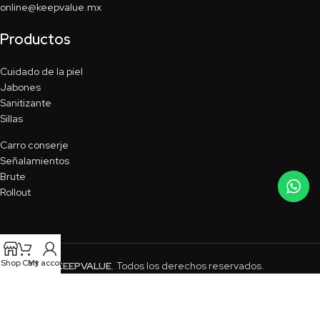
online@keepvalue.mx
Productos
Cuidado de la piel
Jabones
Sanitizante
Sillas
Carro conserje
Señalamientos
Brute
Rollout
Shop
Cart
My account
KEEPVALUE
. Todos los derechos reservados.
Aviso de privacidad
|
Términos y condiciones