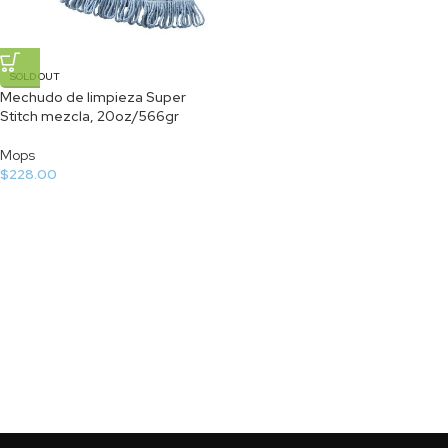
SOLD OUT
Mechudo de limpieza Super
Stitch mezcla, 20oz/566gr
Mops
$
228.00