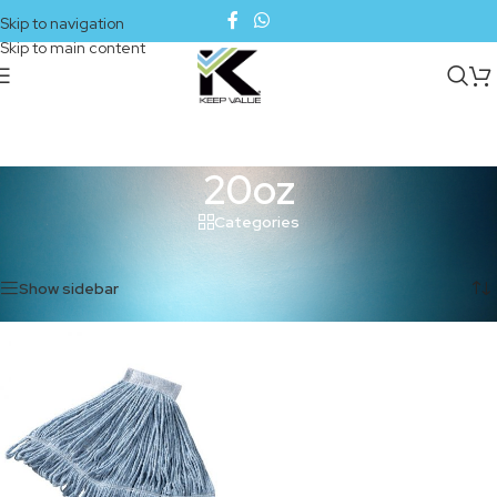
Skip to navigation
Skip to main content
20oz
Categories
Inicio
/
Productos etiquetados “20oz”
Mostrando el único resultado
Show sidebar