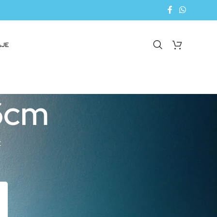
AJE
6cm
E
18
24