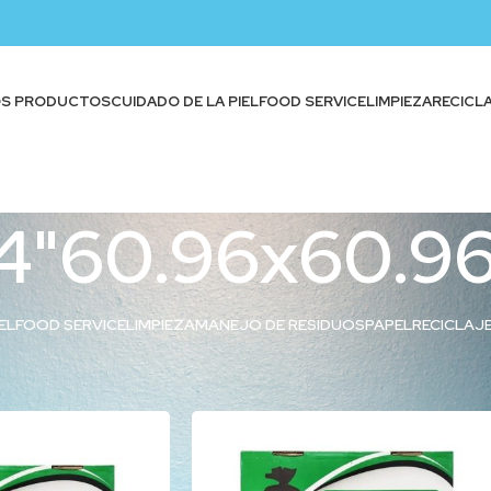
OS PRODUCTOS
CUIDADO DE LA PIEL
FOOD SERVICE
LIMPIEZA
RECICL
4"60.96x60.9
EL
FOOD SERVICE
LIMPIEZA
MANEJO DE RESIDUOS
PAPEL
RECICLAJ
iquetados “24x24"60.96x60.96cm”
Show
9
12