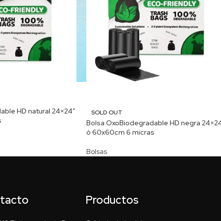
able HD natural 24×24″
SOLD OUT
s
Bolsa OxoBiodegradable HD negra 24×2
ó 60x60cm 6 micras
Bolsas
ntacto
Productos