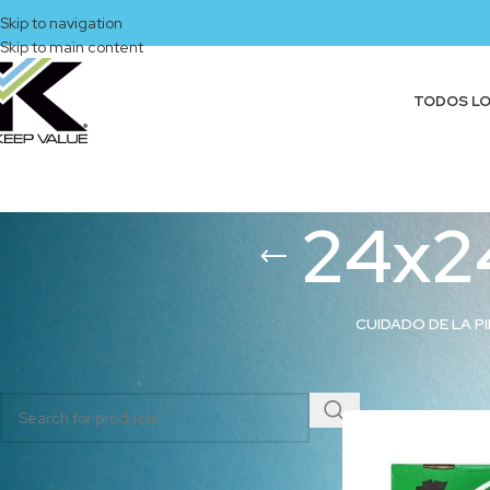
Skip to navigation
Skip to main content
TODOS L
24x2
CUIDADO DE LA PI
BUSCAR PRODUCTOS
Inicio
/
Productos et