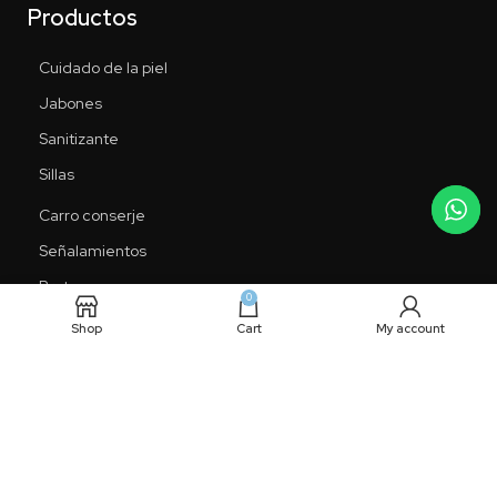
Productos
Cuidado de la piel
Jabones
Sanitizante
Sillas
Carro conserje
Señalamientos
Brute
0
Rollout
Shop
Cart
My account
KEEPVALUE
. Todos los derechos reservados.
Aviso de privacidad
|
Términos y condiciones