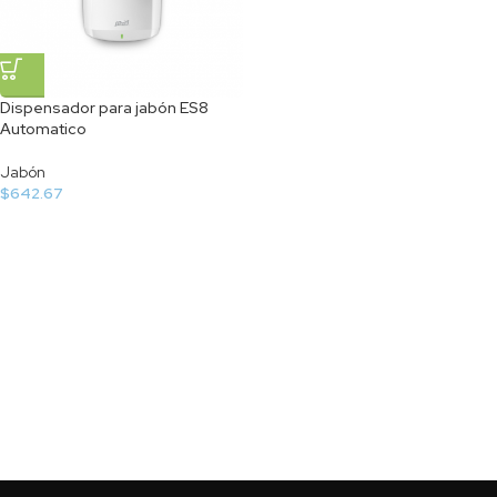
Dispensador para jabón ES8
Automatico
Jabón
$
642.67