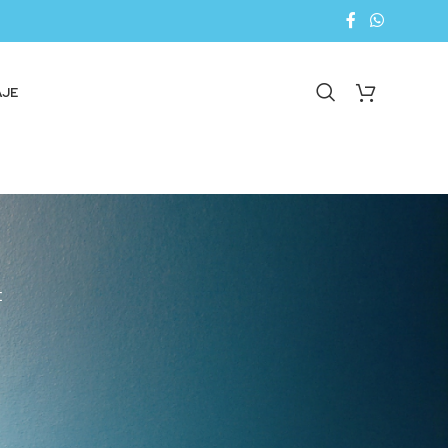
AJE
E
18
24