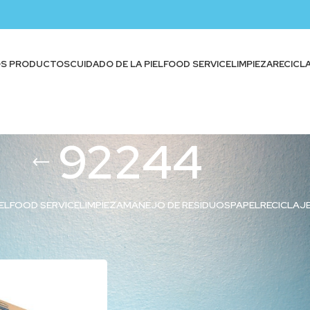
OS PRODUCTOS
CUIDADO DE LA PIEL
FOOD SERVICE
LIMPIEZA
RECICL
92244
EL
FOOD SERVICE
LIMPIEZA
MANEJO DE RESIDUOS
PAPEL
RECICLAJ
iquetados “92244”
Show
9
12