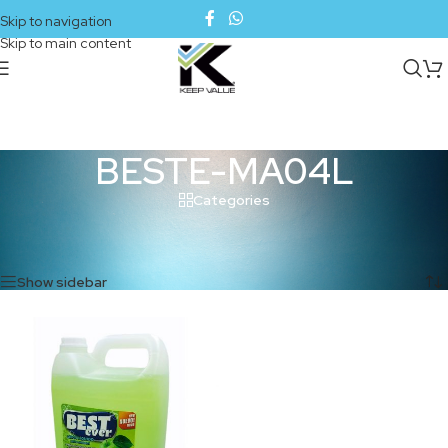
Skip to navigation
Skip to main content
BESTE-MA04L
Categories
Inicio
/
Productos etiquetados “BESTE-MA04L”
Mostrando el único resultado
Show sidebar