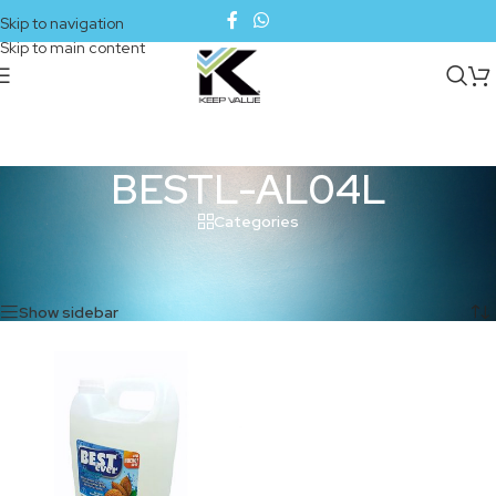
Skip to navigation
Skip to main content
BESTL-AL04L
Categories
Inicio
/
Productos etiquetados “BESTL-AL04L”
Mostrando el único resultado
Show sidebar