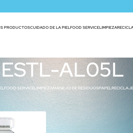
OS PRODUCTOS
CUIDADO DE LA PIEL
FOOD SERVICE
LIMPIEZA
RECICL
ESTL-AL05L
EL
FOOD SERVICE
LIMPIEZA
MANEJO DE RESIDUOS
PAPEL
RECICLAJ
iquetados “BESTL-AL05L”
Show
9
12