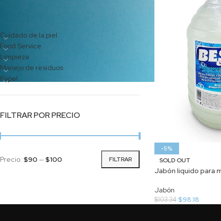
CATEGORÍAS DEL PRODUCTO
Cuidado de la piel
Food Service
Limpieza
Manejo de residuos
Papel
FILTRAR POR PRECIO
-5%
Precio:
$90
—
$100
FILTRAR
SOLD OUT
Jabón liquido para 
Jabón
$
98.18
$
103.34