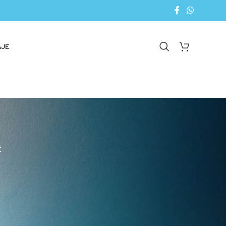
AJE
E
18
24