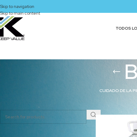
Skip to navigation
Skip to main content
TODOS L
B
CUIDADO DE LA PI
BUSCAR PRODUCTOS
Inicio
/
Productos et