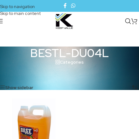
Skip to navigation
Skip to main content
BESTL-DU04L
Categories
Inicio
/
Productos etiquetados “BESTL-DU04L”
Mostrando el único resultado
Show sidebar