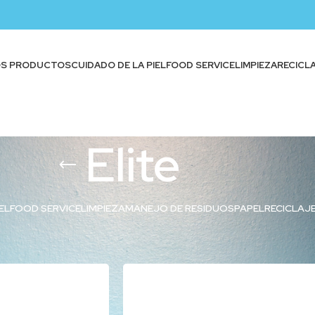
OS PRODUCTOS
CUIDADO DE LA PIEL
FOOD SERVICE
LIMPIEZA
RECICL
Elite
EL
FOOD SERVICE
LIMPIEZA
MANEJO DE RESIDUOS
PAPEL
RECICLAJ
quetados “Elite”
Show
9
12