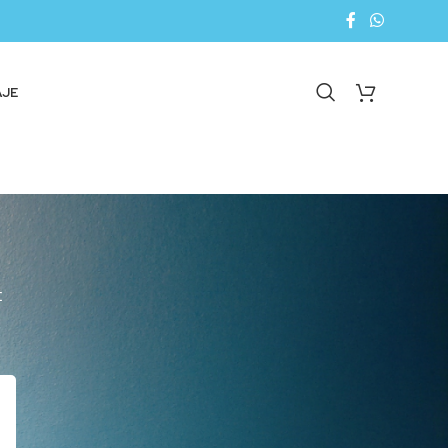
AJE
E
18
24