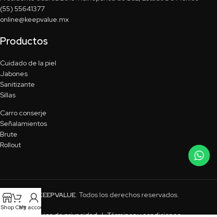
(55) 55641377
online@keepvalue.mx
Productos
Cuidado de la piel
Jabones
Sanitizante
Sillas
Carro conserje
Señalamientos
Brute
Rollout
KEEPVALUE
. Todos los derechos reservados.
Shop
Cart
My account
Aviso de privacidad
|
Términos y condiciones