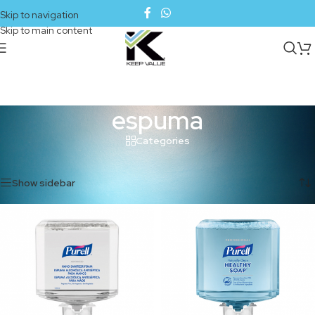
Skip to navigation
Skip to main content
espuma
Categories
Inicio
/
Productos etiquetados “espuma”
Mostrando los 3 resultados
Show sidebar