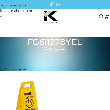
Skip to navigation
Skip to main content
FG611278YEL
Categories
Inicio
/
Productos etiquetados “FG611278YEL”
Mostrando el único resultado
Show sidebar