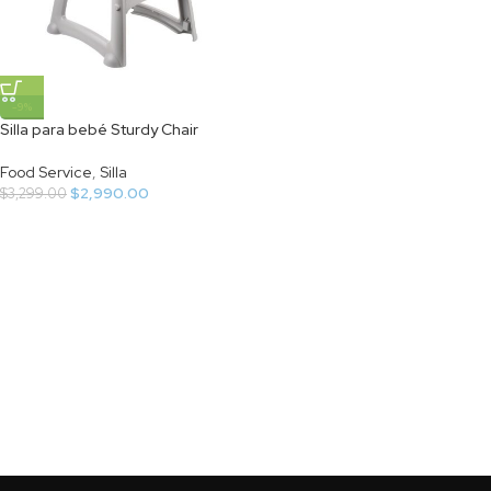
-9%
Silla para bebé Sturdy Chair
Food Service
,
Silla
$
2,990.00
$
3,299.00