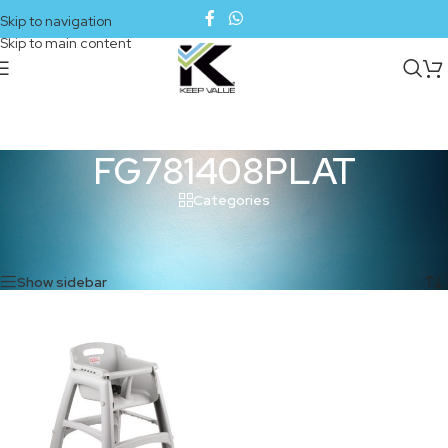
Skip to navigation
Skip to main content
FG781408PLAT
Categories
Inicio
/
Productos etiquetados “FG781408PLAT”
Mostrando el único resultado
Show sidebar