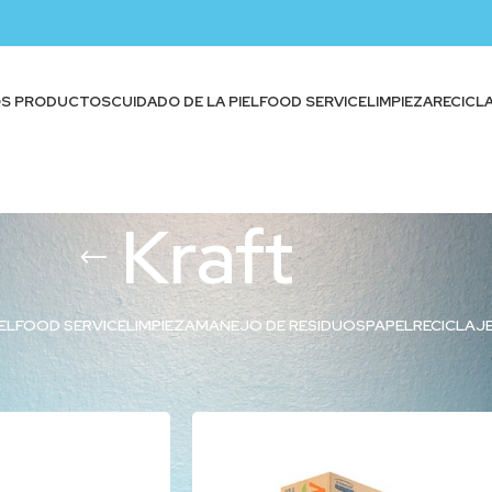
OS PRODUCTOS
CUIDADO DE LA PIEL
FOOD SERVICE
LIMPIEZA
RECICL
Kraft
EL
FOOD SERVICE
LIMPIEZA
MANEJO DE RESIDUOS
PAPEL
RECICLAJ
quetados “Kraft”
Show
9
12