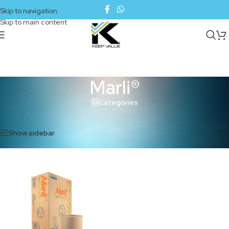
Skip to navigation
Skip to main content
Marli®
Categories
Inicio
/
Productos etiquetados “Marli®”
Mostrando el único resultado
Show sidebar